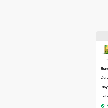
Bun
Dura
Biay
Tota
S