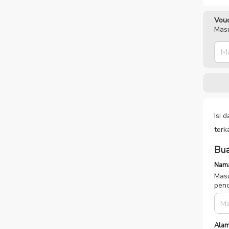
Vouc
Masu
Isi 
terk
Bua
Nama
Masu
penc
Alam