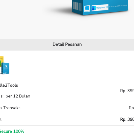
Detail Pesanan
dle2Tools
Rp. 39
si: per 12 Bulan
a Transaksi
Rp
l
Rp. 398
ecure 100%