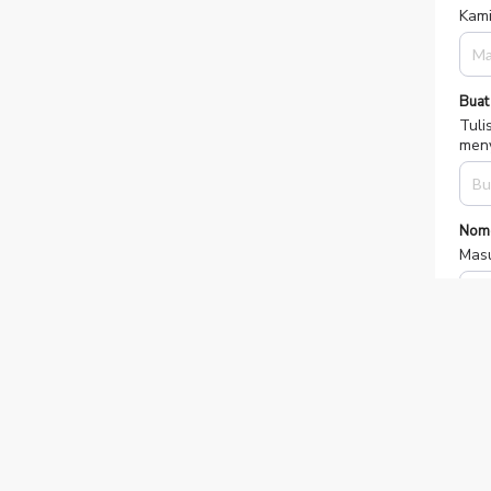
Kami
Buat
Tuli
meny
Nom
Masu
Pil