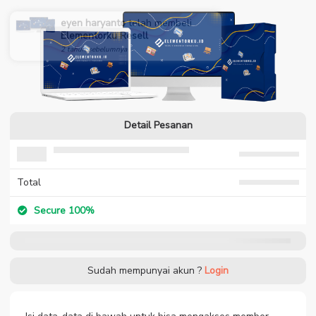
eyen haryanto
telah membeli
Elementorku Resell
2 tahun sebelumnya
Detail Pesanan
Total
Secure 100%
Sudah mempunyai akun ?
Login