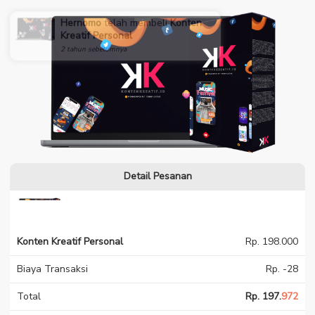
Hernomo
telah membeli
Konten
Kreatif Personal
2 tahun sebelumnya
Detail Pesanan
Konten Kreatif Personal
Rp. 198.000
Biaya Transaksi
Rp. -28
Total
Rp. 197.
972