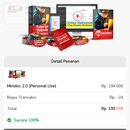
Kholis Arifin
telah membeli
Minidoc 2.0 (Personal Use)
1 bulan sebelumnya
Detail Pesanan
Minidoc 2.0 (Personal Use)
Rp. 194.000
Biaya Transaksi
Rp. -24
Total
Rp. 193.
976
Secure 100%