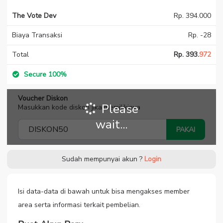
The Vote Dev
Rp. 394.000
Biaya Transaksi
Rp. -28
Total
Rp. 393.
972
Secure 100%
Voucher Diskon
Please
Masukkan kode diskon jika memilikinya
wait...
PAKAI
Sudah mempunyai akun ?
Login
Isi data-data di bawah untuk bisa mengakses member
area serta informasi terkait pembelian.